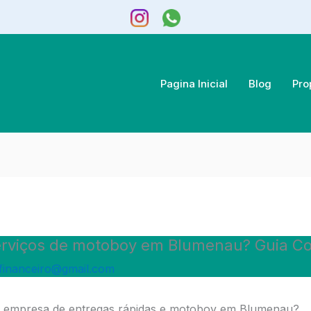
Pagina Inicial
Blog
Pro
erviços de motoboy em Blumenau? Guia C
financeiro@gmail.com
 empresa de entregas rápidas e motoboy em Blumenau?