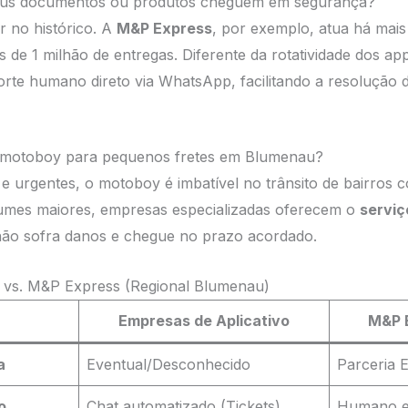
eus documentos ou produtos cheguem em segurança?
r no histórico. A
M&P Express
, por exemplo, atua há mai
de 1 milhão de entregas. Diferente da rotatividade dos ap
orte humano direto via WhatsApp, facilitando a resolução 
ar motoboy para pequenos fretes em Blumenau?
e urgentes, o motoboy é imbatível no trânsito de bairros 
lumes maiores, empresas especializadas oferecem o
serviço
não sofra danos e chegue no prazo acordado.
s vs. M&P Express (Regional Blumenau)
Empresas de Aplicativo
M&P E
a
Eventual/Desconhecido
Parceria E
o
Chat automatizado (Tickets)
Humano e 