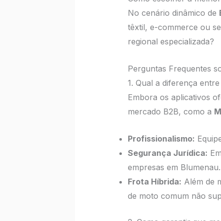
No cenário dinâmico de
têxtil, e-commerce ou s
regional especializada?
Perguntas Frequentes s
1. Qual a diferença ent
Embora os aplicativos o
mercado B2B, como a
M
Profissionalismo:
Equipe
Segurança Jurídica:
Emi
empresas em Blumenau.
Frota Híbrida:
Além de mo
de moto comum não supo