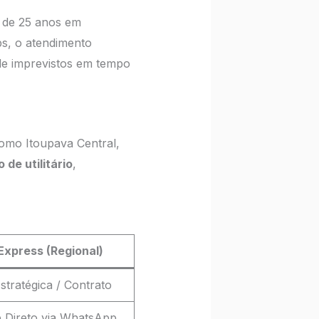
s de 25 anos em
ps, o atendimento
de imprevistos em tempo
como Itoupava Central,
 de utilitário
,
xpress (Regional)
stratégica / Contrato
Direto via WhatsApp