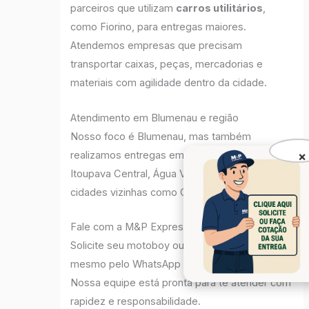
parceiros que utilizam
carros utilitários
,
como Fiorino, para entregas maiores.
Atendemos empresas que precisam
transportar caixas, peças, mercadorias e
materiais com agilidade dentro da cidade.
Atendimento em Blumenau e região
Nosso foco é Blumenau, mas também
realizamos entregas em bairros como Garcia,
×
Itoupava Central, Água Verde, Fortaleza e nas
cidades vizinhas como Gaspar, Indaial e Ilhota.
Fale com a M&P Express
Solicite seu motoboy ou frete leve agora
mesmo pelo WhatsApp
(47) 99646-6888
.
Nossa equipe está pronta para te atender com
rapidez e responsabilidade.