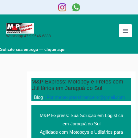
Ir
para
o
conteúdo
Whatsapp 47 9 9646-6888
Solicite sua entrega — clique aqui
M&P Express: Motoboy e Fretes com
Utilitários em Jaraguá do Sul
/
Blog
/ Por
mepexpressfinanceiro@gmail.com
M&P Express: Sua Solução em Logística
em Jaraguá do Sul
Agilidade com Motoboys e Utilitários para