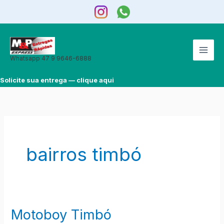
Ir
para
o
conteúdo
Whatsapp 47 9 9646-6888
Solicite sua entrega — clique aqui
bairros timbó
Motoboy Timbó
Motoboy