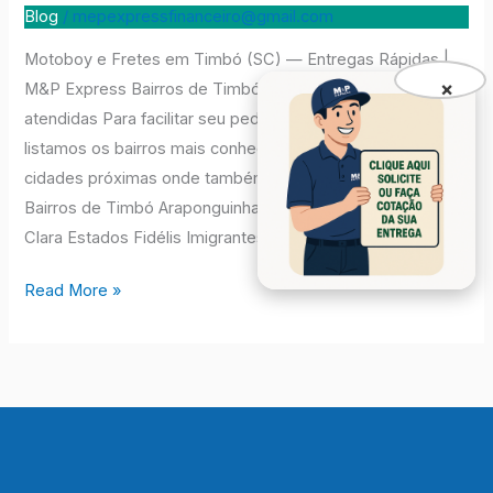
Timbó
Blog
/
mepexpressfinanceiro@gmail.com
Motoboy e Fretes em Timbó (SC) — Entregas Rápidas |
×
M&P Express Bairros de Timbó e cidades vizinhas
atendidas Para facilitar seu pedido e otimizar a logística,
listamos os bairros mais conhecidos de Timbó e as
cidades próximas onde também realizamos entregas.
Bairros de Timbó Araponguinhas Bela Vista Centro Dona
Clara Estados Fidélis Imigrantes Mulde […]
Read More »