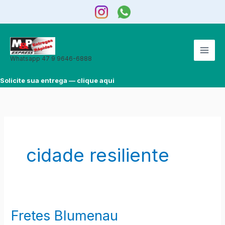
Ir
para
o
conteúdo
Whatsapp 47 9 9646-6888
Solicite sua entrega — clique aqui
cidade resiliente
Fretes Blumenau
Fretes