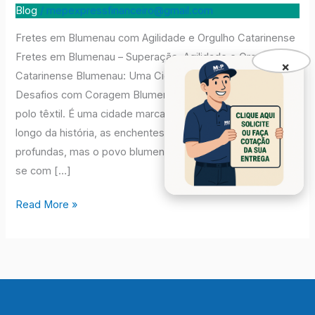
Blumenau
Blog
/
mepexpressfinanceiro@gmail.com
Fretes em Blumenau com Agilidade e Orgulho Catarinense
Fretes em Blumenau – Superação, Agilidade e Orgulho
×
Catarinense Blumenau: Uma Cidade Que Enfrenta
Desafios com Coragem Blumenau é muito mais que um
polo têxtil. É uma cidade marcada pela superação. Ao
longo da história, as enchentes deixaram marcas
profundas, mas o povo blumenauense sempre reergueu-
se com […]
Read More »