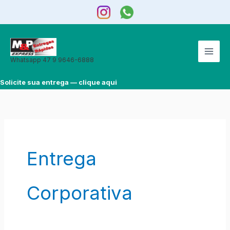
Ir
para
o
conteúdo
Whatsapp 47 9 9646-6888
Solicite sua entrega — clique aqui
Entrega
Corporativa