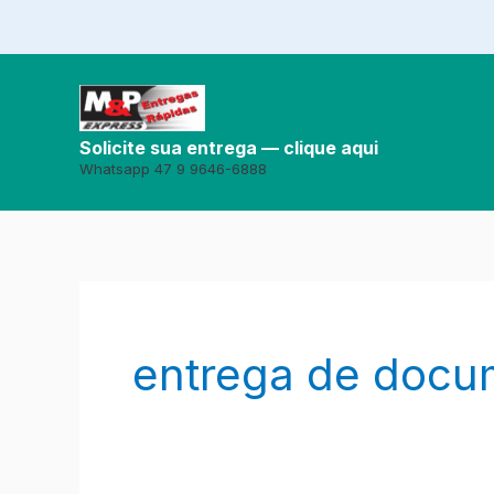
Ir
para
o
conteúdo
Solicite sua entrega — clique aqui
Whatsapp 47 9 9646-6888
entrega de docu