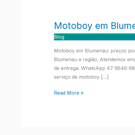
Motoboy em Blumen
Motoboy
em
Blog
/
mepexpressfinanceiro@gmai
Blumenau:
preços,
Motoboy em Blumenau: preços por 
por
Blumenau e região. Atendemos emp
km,
de entrega. WhatsApp 47 9646-688
diária,
serviço de motoboy […]
como
Read More »
contratar