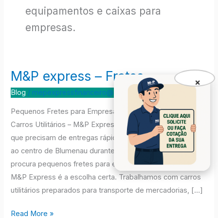
equipamentos e caixas para
empresas.
M&P express – Fretes
M&P
×
express
Blog
/
mepexpressfinanceiro@gmail.com
–
Pequenos Fretes para Empresas em Blumenau com
Fretes
Carros Utilitários – M&P Express Atendemos empresas
que precisam de entregas rápidas, seguras e com acesso
ao centro de Blumenau durante horário comercial Se você
procura pequenos fretes para empresas em Blumenau, a
M&P Express é a escolha certa. Trabalhamos com carros
utilitários preparados para transporte de mercadorias, […]
Read More »