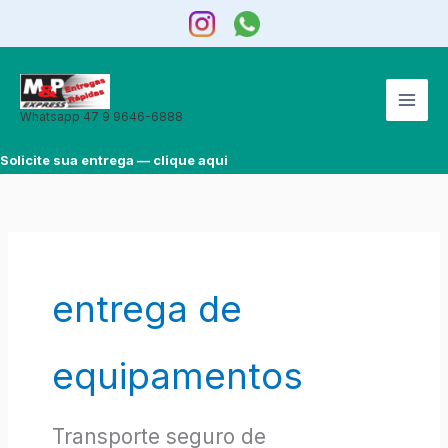
Ir
para
o
conteúdo
Whatsapp 47 9 9646-6888
Solicite sua entrega — clique aqui
entrega de
equipamentos
Transporte seguro de