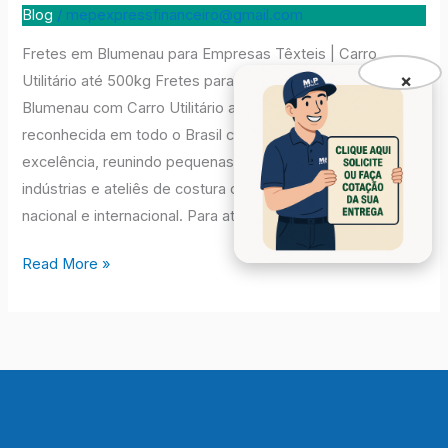
Blumenau
Blog
/
mepexpressfinanceiro@gmail.com
Fretes em Blumenau para Empresas Têxteis | Carro
×
Utilitário até 500kg Fretes para Empresas Têxteis em
Blumenau com Carro Utilitário até 500kg Blumenau é
reconhecida em todo o Brasil como um polo têxtil de
excelência, reunindo pequenas confecções, grandes
indústrias e ateliês de costura que abastecem o mercado
nacional e internacional. Para atender essa demanda, […]
Read More »