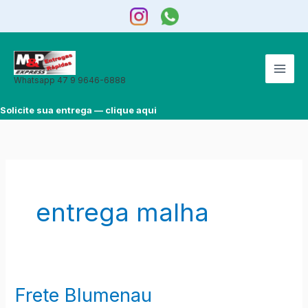
Ir
para
o
conteúdo
Whatsapp 47 9 9646-6888
Solicite sua entrega — clique aqui
entrega malha
Frete Blumenau
Frete