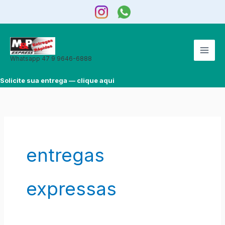
Ir
para
o
conteúdo
Whatsapp 47 9 9646-6888
Solicite sua entrega — clique aqui
entregas
expressas