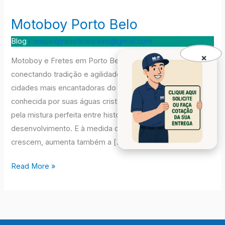
Motoboy Porto Belo
Motoboy
Porto
Blog
/
mepexpressfinanceiro@gmail.com
Belo
×
Motoboy e Fretes em Porto Belo – M&P Express
conectando tradição e agilidade Porto Belo é uma das
cidades mais encantadoras do litoral de Santa Catarina,
conhecida por suas águas cristalinas, pela hospitalidade e
pela mistura perfeita entre história, turismo e
desenvolvimento. E à medida que o comércio e o turismo
crescem, aumenta também a […]
Read More »