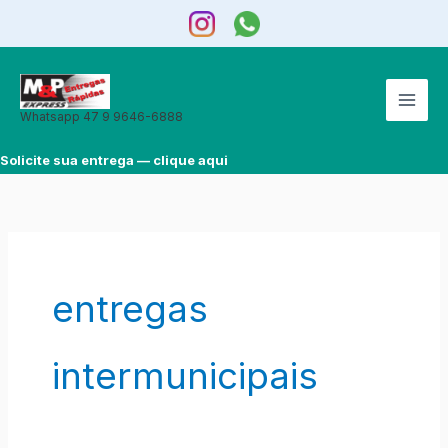
Ir
para
o
conteúdo
Whatsapp 47 9 9646-6888
Solicite sua entrega — clique aqui
entregas
intermunicipais