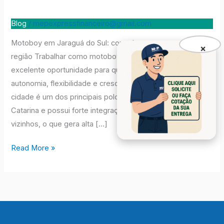
Blog
/
mepexpressfinanceiro@gmail.com
Motoboy em Jaraguá do Sul: como lucrar com entregas na
×
região Trabalhar como motoboy em Jaraguá do Sul é uma
excelente oportunidade para quem busca renda com
autonomia, flexibilidade e crescimento profissional. A
cidade é um dos principais polos industriais de Santa
Catarina e possui forte integração logística com municípios
vizinhos, o que gera alta […]
Read More »