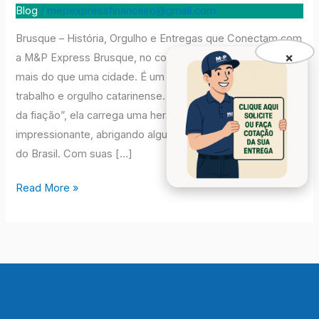
Brusque
Blog
/
mepexpressfinanceiro@gmail.com
Brusque – História, Orgulho e Entregas que Conectam com
×
a M&P Express Brusque, no coração do Vale do Itajaí, é
mais do que uma cidade. É um símbolo de inovação,
trabalho e orgulho catarinense. Conhecida como o “berço
da fiação”, ela carrega uma herança histórica
impressionante, abrigando algumas das maiores empresas
do Brasil. Com suas […]
Read More »