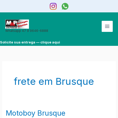
Ir
para
o
conteúdo
Whatsapp 47 9 9646-6888
Solicite sua entrega — clique aqui
frete em Brusque
Motoboy Brusque
Motoboy