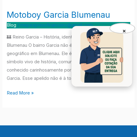
Motoboy Garcia Blumenau
Motoboy
Garcia
Blog
/
mepexpressfinanceiro@gmail.com
Blumenau
×
🏰 Reino Garcia – História, identidade e movimento em
Blumenau O bairro Garcia não é apenas um ponto
geográfico em Blumenau. Ele é, para seus moradores, um
símbolo vivo de história, comunidade e orgulho. Por isso, é
conhecido carinhosamente por muitos como o Reino
Garcia. Esse apelido não é à toa. O Garcia tem tudo […]
Read More »