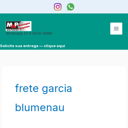
Ir
para
o
conteúdo
Whatsapp 47 9 9646-6888
Solicite sua entrega — clique aqui
frete garcia
blumenau