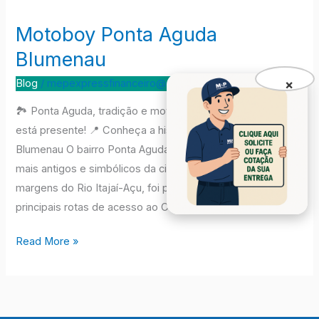
Motoboy Ponta Aguda
Motoboy
Ponta
Blumenau
Aguda
×
Blog
/
mepexpressfinanceiro@gmail.com
Blumenau
🏞️ Ponta Aguda, tradição e movimento – E a M&P Express
está presente! 📍 Conheça a história da Ponta Aguda em
Blumenau O bairro Ponta Aguda, em Blumenau, é um dos
mais antigos e simbólicos da cidade. Localizado às
margens do Rio Itajaí-Açu, foi por muitos anos uma das
principais rotas de acesso ao Centro […]
Read More »