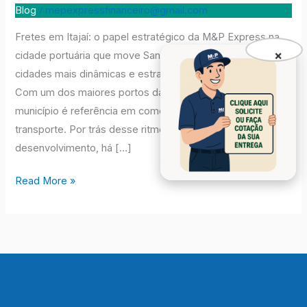
Itajai
Blog
/
mepexpressfinanceiro@gmail.com
Fretes em Itajaí: o papel estratégico da M&P Express na
×
cidade portuária que move Santa Catarina Itajaí é uma das
cidades mais dinâmicas e estratégicas do Sul do Brasil.
Com um dos maiores portos da América Latina, o
município é referência em comércio exterior, logística e
transporte. Por trás desse ritmo intenso de
desenvolvimento, há […]
Read More »