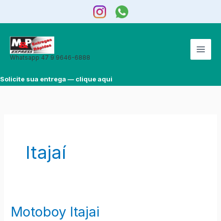
Ir
para
o
conteúdo
Whatsapp 47 9 9646-6888
Solicite sua entrega — clique aqui
Itajaí
Motoboy Itajai
Motoboy