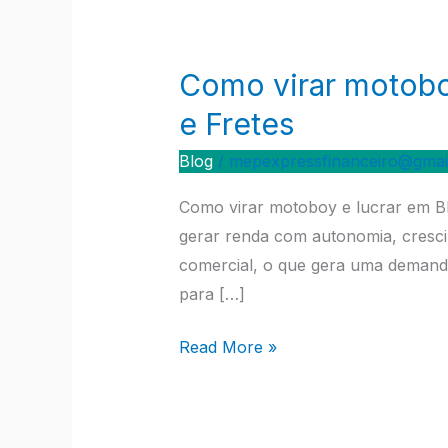
Como virar motobo
Como
virar
e Fretes
motoboy
Blog
/
mepexpressfinanceiro@gmai
e
lucrar
Como virar motoboy e lucrar em B
em
gerar renda com autonomia, crescimen
Blumenau
comercial, o que gera uma demanda
|
para […]
M&P
Express
Read More »
Motoboys
e
Fretes