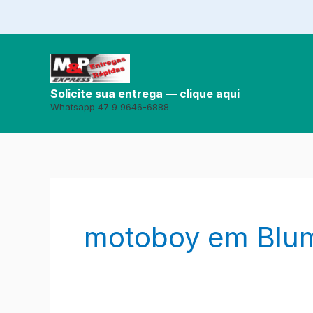
Ir
para
o
conteúdo
Solicite sua entrega — clique aqui
Whatsapp 47 9 9646-6888
motoboy em Blu