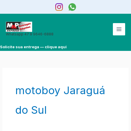
Ir
para
o
conteúdo
Whatsapp 47 9 9646-6888
Solicite sua entrega — clique aqui
motoboy Jaraguá
do Sul