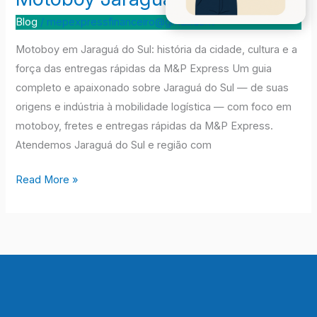
Jaragua
Blog
/
mepexpressfinanceiro@gmail.com
Do
Motoboy em Jaraguá do Sul: história da cidade, cultura e a
Sul
força das entregas rápidas da M&P Express Um guia
completo e apaixonado sobre Jaraguá do Sul — de suas
origens e indústria à mobilidade logística — com foco em
motoboy, fretes e entregas rápidas da M&P Express.
Atendemos Jaraguá do Sul e região com
Read More »