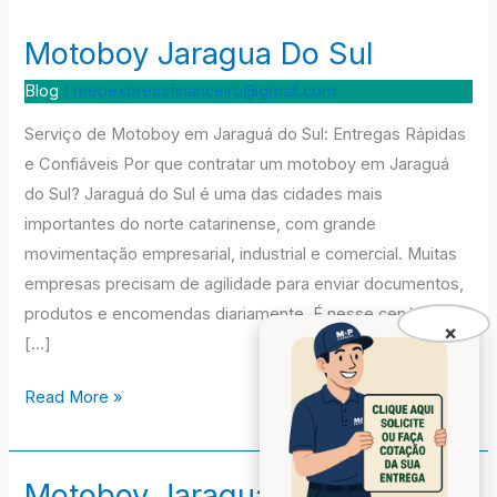
Motoboy Jaragua Do Sul
Motoboy
Jaragua
Blog
/
mepexpressfinanceiro@gmail.com
Do
Serviço de Motoboy em Jaraguá do Sul: Entregas Rápidas
Sul
e Confiáveis Por que contratar um motoboy em Jaraguá
do Sul? Jaraguá do Sul é uma das cidades mais
importantes do norte catarinense, com grande
movimentação empresarial, industrial e comercial. Muitas
empresas precisam de agilidade para enviar documentos,
produtos e encomendas diariamente. É nesse cenário que
×
[…]
Read More »
Motoboy Jaragua Do Sul
Motoboy