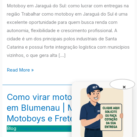
Motoboy em Jaraguá do Sul: como lucrar com entregas na
região Trabalhar como motoboy em Jaraguá do Sul é uma
excelente oportunidade para quem busca renda com
autonomia, flexibilidade e crescimento profissional. A
cidade é um dos principais polos industriais de Santa
Catarina e possui forte integração logística com municípios
vizinhos, o que gera alta […]
Read More »
×
Como virar motoboy e lucrar
Como
virar
em Blumenau | M&P Express
motoboy
Motoboys e Fretes
e
lucrar
Blog
/
mepexpressfinanceiro@gmail.com
em