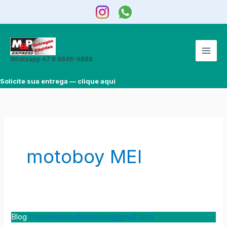
Ir
para
o
conteúdo
Whatsapp 47 9 9646-6888
Solicite sua entrega — clique aqui
motoboy MEI
Blog
/
mepexpressfinanceiro@gmail.com