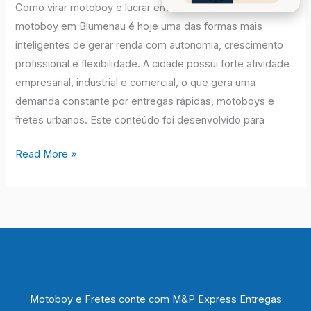
Como virar motoboy e lucrar em Blumenau Trabalhar como
Blumenau
motoboy em Blumenau é hoje uma das formas mais
|
inteligentes de gerar renda com autonomia, crescimento
M&P
profissional e flexibilidade. A cidade possui forte atividade
Express
empresarial, industrial e comercial, o que gera uma
Motoboys
demanda constante por entregas rápidas, motoboys e
e
fretes urbanos. Este conteúdo foi desenvolvido para
Fretes
Read More »
Motoboy e Fretes conte com M&P Express Entregas