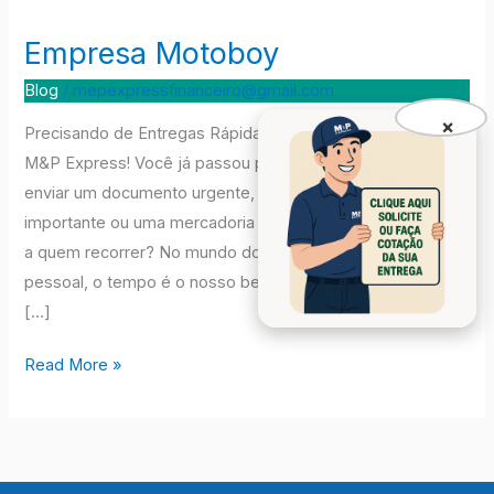
Empresa Motoboy
Empresa
Motoboy
Blog
/
mepexpressfinanceiro@gmail.com
×
Precisando de Entregas Rápidas e Seguras? Conheça a
M&P Express! Você já passou pelo sufoco de precisar
enviar um documento urgente, uma encomenda
importante ou uma mercadoria para um cliente e não saber
a quem recorrer? No mundo dos negócios e da rotina
pessoal, o tempo é o nosso bem mais precioso. É por isso
[…]
Read More »