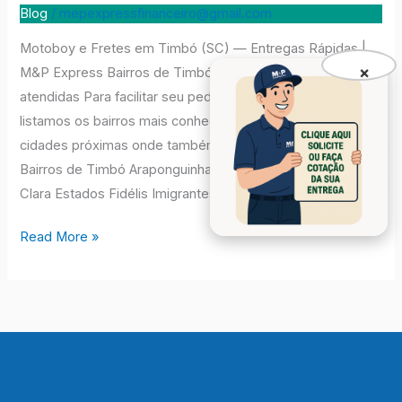
Timbó
Blog
/
mepexpressfinanceiro@gmail.com
Motoboy e Fretes em Timbó (SC) — Entregas Rápidas |
×
M&P Express Bairros de Timbó e cidades vizinhas
atendidas Para facilitar seu pedido e otimizar a logística,
listamos os bairros mais conhecidos de Timbó e as
cidades próximas onde também realizamos entregas.
Bairros de Timbó Araponguinhas Bela Vista Centro Dona
Clara Estados Fidélis Imigrantes Mulde […]
Read More »