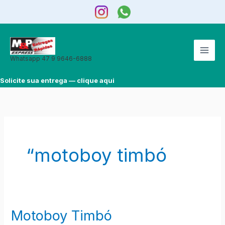
Ir
para
o
conteúdo
Whatsapp 47 9 9646-6888
Solicite sua entrega — clique aqui
“motoboy timbó
Motoboy Timbó
Motoboy