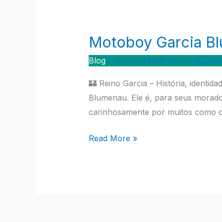
Motoboy Garcia B
Motoboy
Garcia
Blog
/
mepexpressfinanceiro@gmai
Blumenau
🏰 Reino Garcia – História, ident
Blumenau. Ele é, para seus morador
carinhosamente por muitos como o 
Read More »