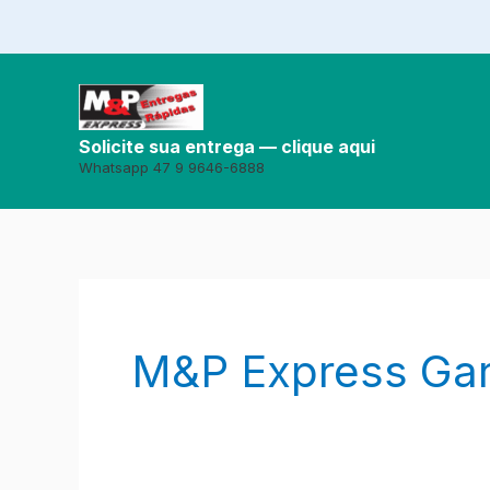
Ir
para
o
conteúdo
Solicite sua entrega — clique aqui
Whatsapp 47 9 9646-6888
M&P Express Gar