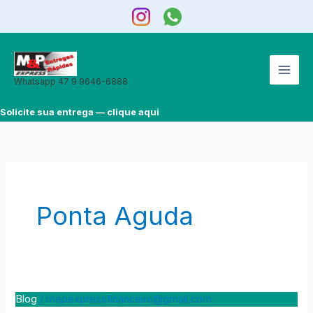
Ir
para
o
conteúdo
Whatsapp 47 9 9646-6888
Solicite sua entrega — clique aqui
Ponta Aguda
Blog
/
mepexpressfinanceiro@gmail.com