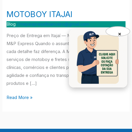
MOTOBOY ITAJAI
MOTOBOY
ITAJAI
Blog
/
mepexpressfinanceiro@gmail.com
×
Preço de Entrega em Itajaí — Motoboy e Fretes com a
M&P Express Quando o assunto é entrega rápida em Itajaí,
cada detalhe faz diferença. A M&P Express oferece
serviços de motoboy e fretes sob medida para empresas,
clínicas, comércios e clientes particulares que precisam de
agilidade e confiança no transporte de documentos,
produtos e […]
Read More »