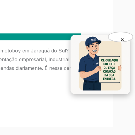
×
m motoboy em Jaraguá do Sul?
tação empresarial, industrial e
endas diariamente. É nesse cenário