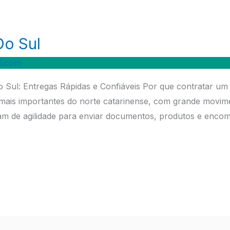
o Sul
l.com
 Sul: Entregas Rápidas e Confiáveis Por que contratar u
mais importantes do norte catarinense, com grande movimen
am de agilidade para enviar documentos, produtos e encom