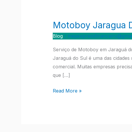
Motoboy Jaragua D
Motoboy
Jaragua
Blog
/
mepexpressfinanceiro@gmai
Do
Sul
Serviço de Motoboy em Jaraguá do
Jaraguá do Sul é uma das cidades 
comercial. Muitas empresas precis
que […]
Read More »