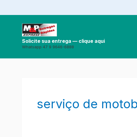
Ir
para
o
conteúdo
Solicite sua entrega — clique aqui
Whatsapp 47 9 9646-6888
serviço de motob