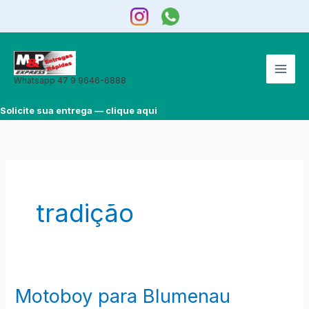
Ir
para
o
conteúdo
Whatsapp 47 9 9646-6888
Solicite sua entrega — clique aqui
tradição
Motoboy para Blumenau
Motoboy