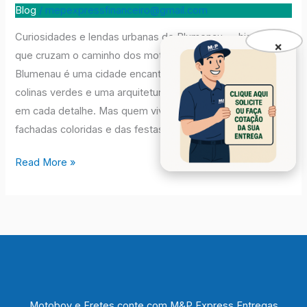
para
Blog
/
mepexpressfinanceiro@gmail.com
Blumenau
Curiosidades e lendas urbanas de Blumenau — histórias
×
que cruzam o caminho dos motoboys da M&P Express
Blumenau é uma cidade encantadora, com ruas floridas,
colinas verdes e uma arquitetura que carrega a alma alemã
em cada detalhe. Mas quem vive aqui sabe: por trás das
fachadas coloridas e das festas animadas, há um lado […]
Read More »
Motoboy e Fretes conte com M&P Express Entregas