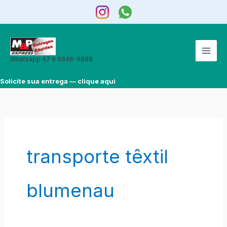
Ir
para
o
conteúdo
Whatsapp 47 9 9646-6888
Solicite sua entrega — clique aqui
transporte têxtil
blumenau