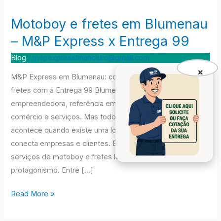
Motoboy e fretes em Blumenau
Motoboy
e
– M&P Express x Entrega 99
fretes
Blog
/
mepexpressfinanceiro@gmail.com
em
×
Blumenau
M&P Express em Blumenau: comparativo de motoboy e
–
fretes com a Entrega 99 Blumenau é uma cidade
M&P
empreendedora, referência em indústrias têxteis,
Express
comércio e serviços. Mas todo esse crescimento só
x
acontece quando existe uma logística eficiente que
Entrega
conecta empresas e clientes. É nesse ponto que os
99
serviços de motoboy e fretes locais ganham
protagonismo. Entre […]
Read More »