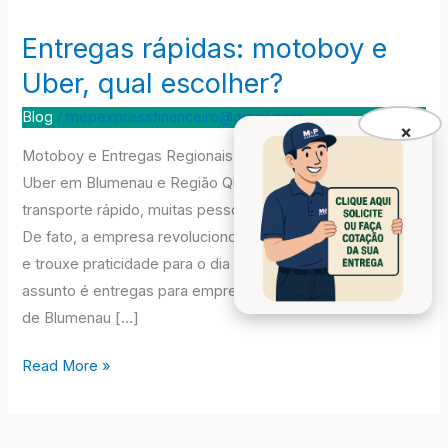
Entregas rápidas: motoboy e
Entregas
rápidas:
Uber, qual escolher?
motoboy
Blog
/
mepexpressfinanceiro@gmail.com
e
×
Uber,
Motoboy e Entregas Regionais: A Melhor Alternativa ao
qual
Uber em Blumenau e Região Quando falamos em
escolher?
transporte rápido, muitas pessoas logo pensam no Uber.
De fato, a empresa revolucionou o mercado de mobilidade
e trouxe praticidade para o dia a dia. Porém, quando o
assunto é entregas para empresas e pessoas na região
de Blumenau […]
Read More »