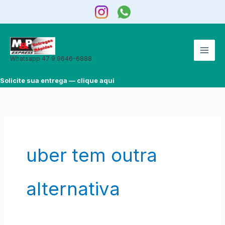
Ir
para
o
conteúdo
Whatsapp 47 9 9646-6888
Solicite sua entrega — clique aqui
uber tem outra
alternativa