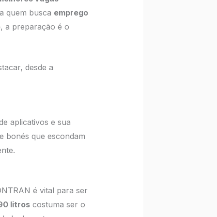
ara quem busca
emprego
e
, a preparação é o
stacar, desde a
e aplicativos e sua
vite bonés que escondam
nte.
NTRAN é vital para ser
90 litros
costuma ser o