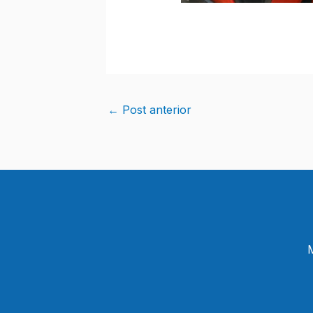
←
Post anterior
M