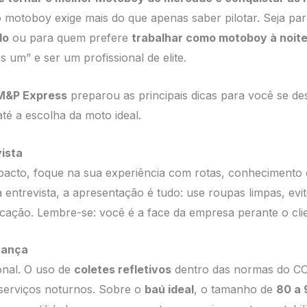
motoboy exige mais do que apenas saber pilotar. Seja p
do
ou para quem prefere
trabalhar como motoboy à noit
is um” e ser um profissional de elite.
M&P Express
preparou as principais dicas para você se de
té a escolha da moto ideal.
vista
pacto, foque na sua experiência com rotas, conhecimento d
a entrevista, a apresentação é tudo: use roupas limpas, e
cação. Lembre-se: você é a face da empresa perante o clie
rança
onal. O uso de
coletes refletivos
dentro das normas do CO
 serviços noturnos. Sobre o
baú ideal
, o tamanho de
80 a 