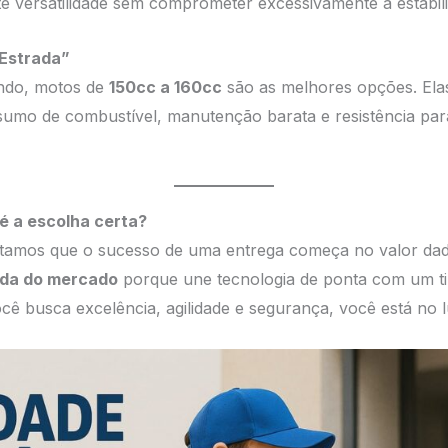
te versatilidade sem comprometer excessivamente a estabil
“Estrada”
ndo, motos de
150cc a 160cc
são as melhores opções. Elas
sumo de combustível, manutenção barata e resistência para
é a escolha certa?
itamos que o sucesso de uma entrega começa no valor dad
ada do mercado
porque une tecnologia de ponta com um t
ocê busca excelência, agilidade e segurança, você está no l