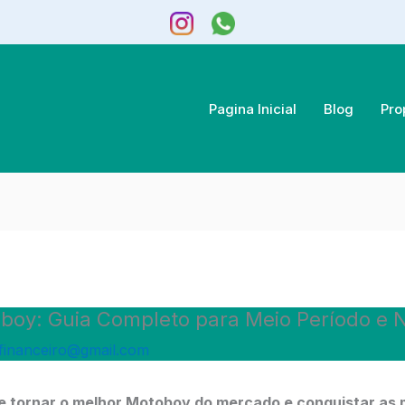
Pagina Inicial
Blog
Pro
oy: Guia Completo para Meio Período e 
financeiro@gmail.com
se tornar o melhor Motoboy do mercado e conquistar as