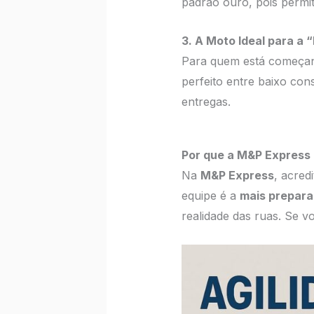
padrão ouro, pois permi
3. A Moto Ideal para a 
Para quem está começa
perfeito entre baixo con
entregas.
Por que a M&P Express 
Na
M&P Express
, acred
equipe é a
mais prepar
realidade das ruas. Se v