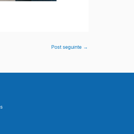
Post seguinte
→
as