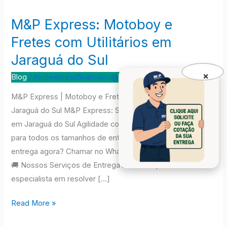
M&P Express: Motoboy e
M&P
Express:
Fretes com Utilitários em
Motoboy
Jaraguá do Sul
e
×
Fretes
Blog
/
mepexpressfinanceiro@gmail.com
com
M&P Express | Motoboy e Fretes com Utilitários em
Utilitários
Jaraguá do Sul M&P Express: Sua Solução em Logística
em
em Jaraguá do Sul Agilidade com Motoboys e Utilitários
Jaraguá
para todos os tamanhos de entrega. Precisa de uma
do
entrega agora? Chamar no WhatsApp: (47) 99646-6888
Sul
🚚 Nossos Serviços de Entrega A M&P Express é
especialista em resolver […]
Read More »