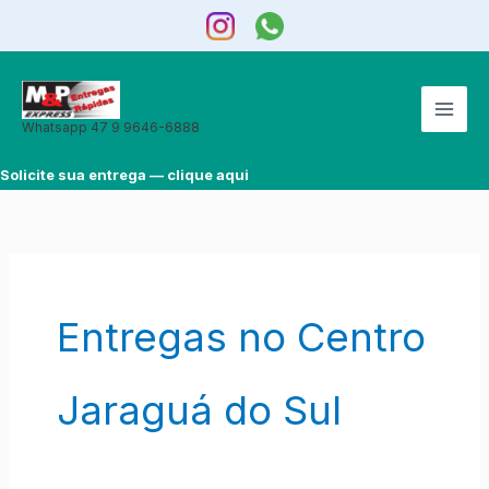
Ir
para
o
conteúdo
Whatsapp 47 9 9646-6888
Solicite sua entrega — clique aqui
Entregas no Centro
Jaraguá do Sul