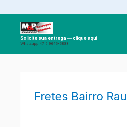
Ir
para
o
conteúdo
Solicite sua entrega — clique aqui
Whatsapp 47 9 9646-6888
Fretes Bairro Rau