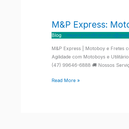
M&P Express: Motob
M&P
Express:
Blog
/
mepexpressfinanceiro@gmai
Motoboy
e
M&P Express | Motoboy e Fretes co
Fretes
Agilidade com Motoboys e Utilitár
com
(47) 99646-6888 🚚 Nossos Serviço
Utilitários
Read More »
em
Jaraguá
do
Sul