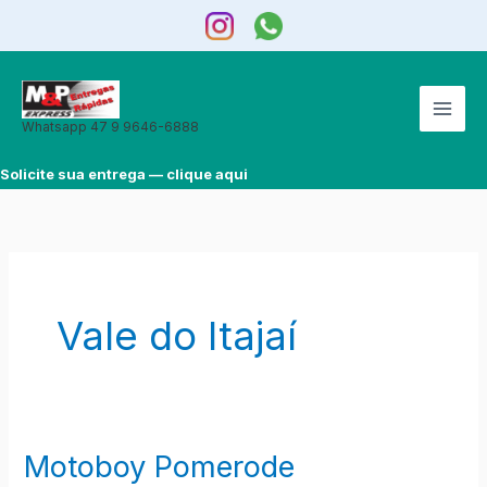
Ir
para
o
conteúdo
Whatsapp 47 9 9646-6888
Solicite sua entrega — clique aqui
Vale do Itajaí
Motoboy Pomerode
Motoboy