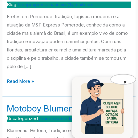
Pomerode
Blog
/
mepexpressfinanceiro@gmail.com
Fretes em Pomerode: tradição, logística moderna e a
atuação da M&P Express Pomerode, conhecida como a
cidade mais alemã do Brasil, é um exemplo vivo de como
tradição e inovação podem caminhar juntas. Com ruas
floridas, arquitetura enxaimel e uma cultura marcada pela
disciplina e pelo trabalho, a cidade também se tornou um
polo de […]
×
Read More »
Motoboy Blumenau
Motoboy
Blumenau
Uncategorized
/
mepexpressfinanceiro@gmail.com
Blumenau: História, Tradição e Modernidade no Vale do